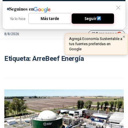
Seguinos en
Ya lo hice
Más tarde
Seguir
Agreganos
8/8/2026
library_add
×
Agregá Economía Sustentable a
tus fuentes preferidas en
Google
Etiqueta:
ArreBeef Energía