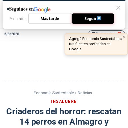
Seguinos en
Ya lo hice
Más tarde
Seguir
Agreganos
6/8/2026
library_add
Economía Sustentable /
Noticias
INSALUBRE
Criaderos del horror: rescatan
14 perros en Almagro y