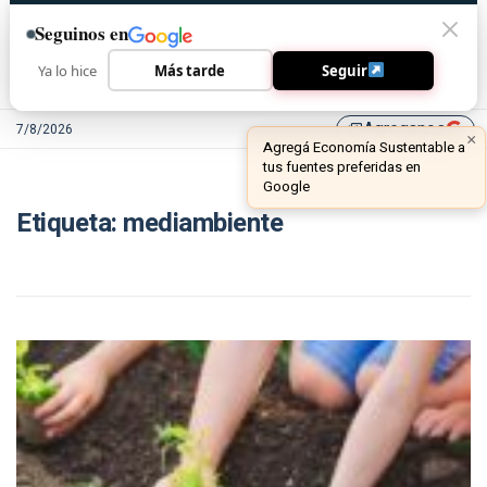
Seguinos en
Ya lo hice
Más tarde
Seguir
Agreganos
7/8/2026
library_add
×
Agregá Economía Sustentable a
tus fuentes preferidas en
Google
Etiqueta:
mediambiente