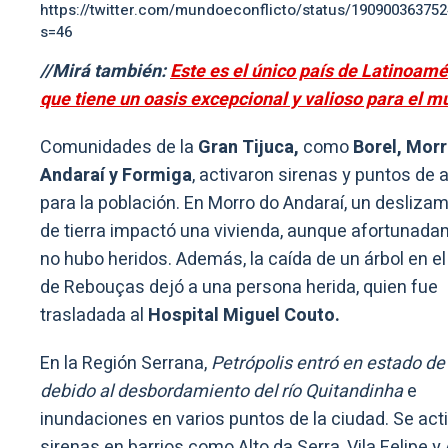
https://twitter.com/mundoeconflicto/status/19090036375
s=46
//Mirá también:
Este es el único país de Latinoamé
que tiene un oasis excepcional y valioso para el 
Comunidades de la
Gran Tijuca,
como
Borel, Morr
Andaraí y Formiga
, activaron sirenas y puntos de 
para la población. En Morro do Andaraí, un desliza
de tierra impactó una vivienda, aunque afortunad
no hubo heridos. Además, la caída de un árbol en el
de Rebouças dejó a una persona herida, quien fue
trasladada al
Hospital Miguel Couto.
En la Región Serrana,
Petrópolis entró en estado de 
debido al desbordamiento del río Quitandinha
e
inundaciones en varios puntos de la ciudad. Se act
sirenas en barrios como Alto da Serra, Vila Felipe y 