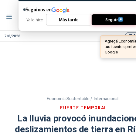
Seguinos en
Ya lo hice
Más tarde
Seguir
A
7/8/2026
library_add
Economía Sustentable /
Internacional
FUERTE TEMPORAL
La lluvia provocó inundacion
deslizamientos de tierra en R