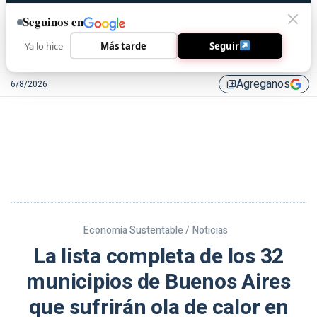
Seguinos en
Ya lo hice
Más tarde
Seguir
Agreganos
6/8/2026
library_add
Economía Sustentable /
Noticias
La lista completa de los 32
municipios de Buenos Aires
que sufrirán ola de calor en