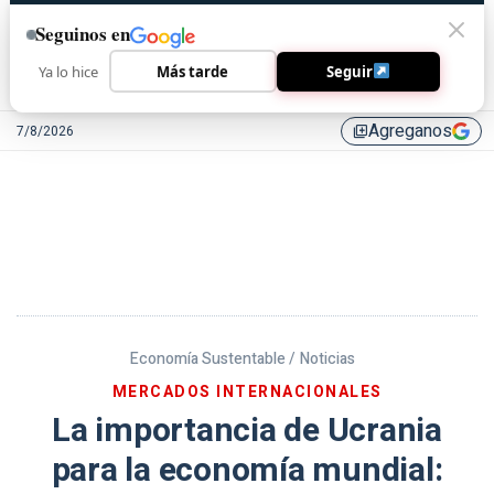
Seguinos en
Ya lo hice
Más tarde
Seguir
Agreganos
7/8/2026
library_add
Economía Sustentable /
Noticias
MERCADOS INTERNACIONALES
La importancia de Ucrania
para la economía mundial: