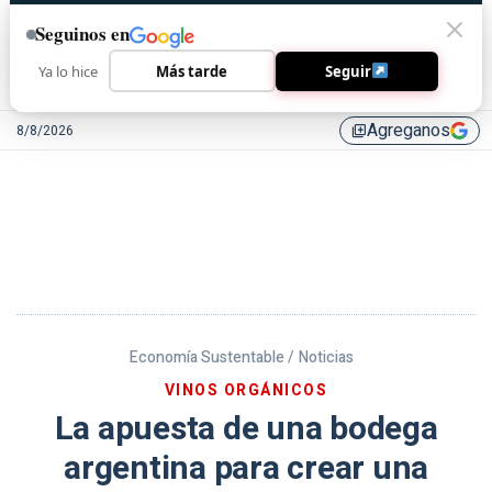
Seguinos en
Ya lo hice
Más tarde
Seguir
Agreganos
8/8/2026
library_add
Economía Sustentable /
Noticias
VINOS ORGÁNICOS
La apuesta de una bodega
argentina para crear una