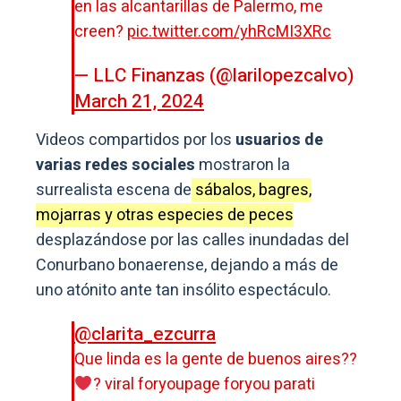
en las alcantarillas de Palermo, me
creen?
pic.twitter.com/yhRcMI3XRc
— LLC Finanzas (@larilopezcalvo)
March 21, 2024
Videos compartidos por los
usuarios de
varias redes sociales
mostraron la
surrealista escena de
sábalos, bagres,
mojarras y otras especies de peces
desplazándose por las calles inundadas del
Conurbano bonaerense, dejando a más de
uno atónito ante tan insólito espectáculo.
@clarita_ezcurra
Que linda es la gente de buenos aires??
‍? viral foryoupage foryou parati