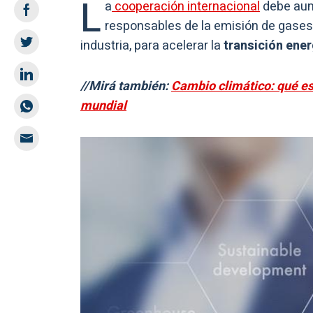
L
a
cooperación internacional
debe aum
responsables de la emisión de gases 
industria, para acelerar la
transición ener
//Mirá también:
Cambio climático: qué es
mundial