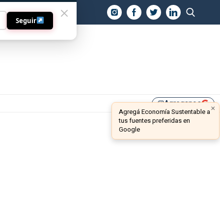
O
Seguir
Agreganos
library_add
×
Agregá Economía Sustentable a
tus fuentes preferidas en
Google