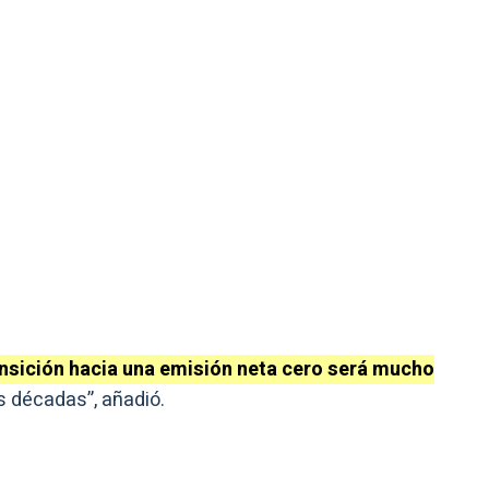
nsición hacia una emisión neta cero será mucho
s décadas”, añadió.