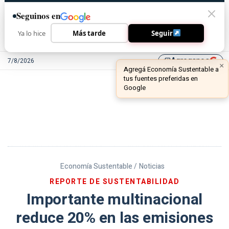
Seguinos en
Ya lo hice
Más tarde
Seguir
Agreganos
7/8/2026
library_add
Economía Sustentable /
Noticias
REPORTE DE SUSTENTABILIDAD
Importante multinacional
reduce 20% en las emisiones