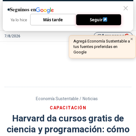
Seguinos en
Ya lo hice
Más tarde
Seguir
Agreganos
7/8/2026
library_add
Economía Sustentable /
Noticias
CAPACITACIÓN
Harvard da cursos gratis de
ciencia y programación: cómo