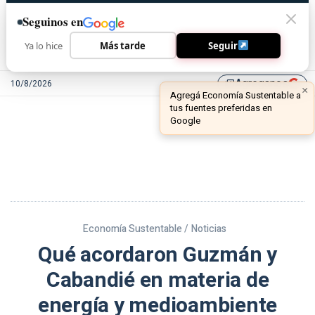
Seguinos en
Ya lo hice
Más tarde
Seguir
Agreganos
10/8/2026
library_add
Economía Sustentable /
Noticias
Qué acordaron Guzmán y
Cabandié en materia de
energía y medioambiente