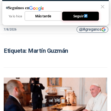
Seguinos en
Ya lo hice
Más tarde
Seguir
Agreganos
7/8/2026
library_add
Etiqueta:
Martín Guzmán