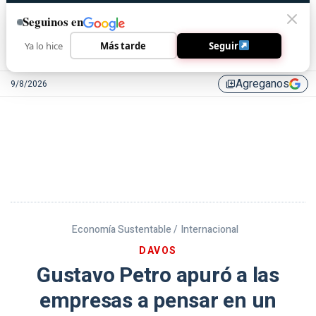
Seguinos en
Ya lo hice
Más tarde
Seguir
Agreganos
9/8/2026
library_add
Economía Sustentable /
Internacional
DAVOS
Gustavo Petro apuró a las
empresas a pensar en un