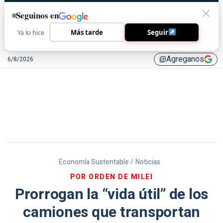
Seguinos en
Ya lo hice
Más tarde
Seguir
Agreganos
6/8/2026
library_add
Economía Sustentable /
Noticias
POR ORDEN DE MILEI
Prorrogan la “vida útil” de los
camiones que transportan