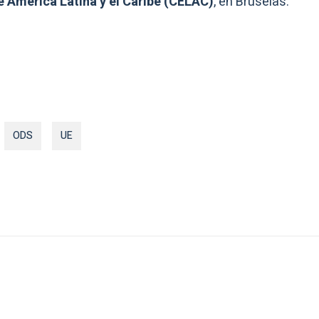
América Latina y el Caribe (CELAC)
, en Bruselas.
ODS
UE