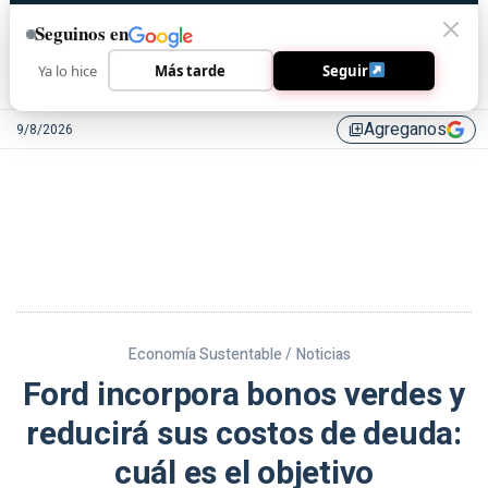
Seguinos en
Ya lo hice
Más tarde
Seguir
Agreganos
9/8/2026
library_add
Economía Sustentable /
Noticias
Ford incorpora bonos verdes y
reducirá sus costos de deuda:
cuál es el objetivo