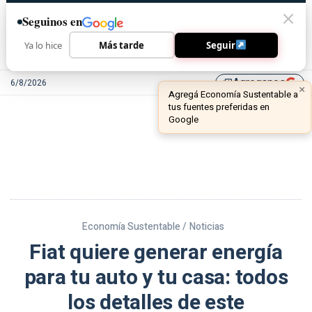
Seguinos en
Ya lo hice
Más tarde
Seguir
Agreganos
6/8/2026
library_add
Economía Sustentable /
Noticias
Fiat quiere generar energía
para tu auto y tu casa: todos
los detalles de este