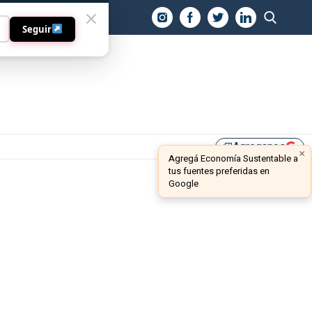
O
Seguir
Agreganos
library_add
×
Agregá Economía Sustentable a
tus fuentes preferidas en
Google