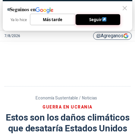
Seguinos en
Ya lo hice
Más tarde
Seguir
Agreganos
7/8/2026
library_add
Economía Sustentable /
Noticias
GUERRA EN UCRANIA
Estos son los daños climáticos
que desataría Estados Unidos