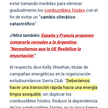
estar tomando medidas para eliminar
gradualmente los
combustibles fósiles
con el
fin de evitar un “
cambio climático
catastrófico
“.
//Mirá también:
España y Francia proponen
comprarle cereales a la Argentina:
“Necesitamos que la UE flexibilice la
importación”
Al respecto, dice Kelly Sheehan, titular de
campañas energéticas en la organización
estadounidense Sierra Club: “
Deberíamos
hacer una transición rápida hacia una energía
limpia asequible
, sin duplicar los
combustibles fósiles. Reducir la dependencia
de los combustibles fósiles es la única forma