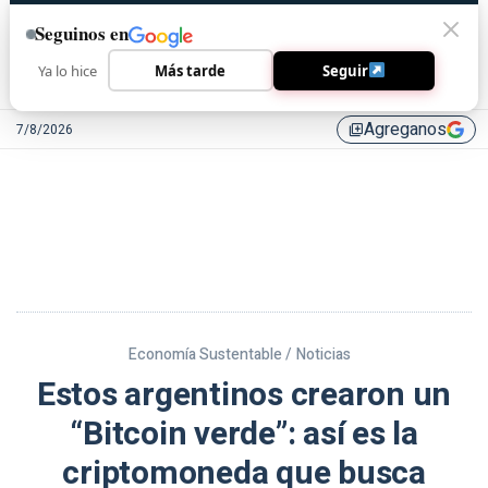
Seguinos en
Ya lo hice
Más tarde
Seguir
Agreganos
7/8/2026
library_add
Economía Sustentable /
Noticias
Estos argentinos crearon un
“Bitcoin verde”: así es la
criptomoneda que busca