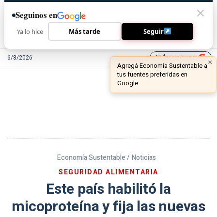
Seguinos en
Ya lo hice
Más tarde
Seguir
Agreganos
6/8/2026
library_add
Economía Sustentable /
Noticias
SEGURIDAD ALIMENTARIA
Este país habilitó la
micoproteína y fija las nuevas