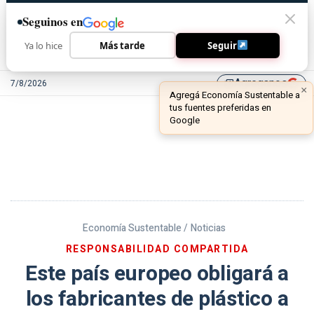
Seguinos en
Ya lo hice
Más tarde
Seguir
Agreganos
7/8/2026
library_add
Economía Sustentable /
Noticias
RESPONSABILIDAD COMPARTIDA
Este país europeo obligará a
los fabricantes de plástico a