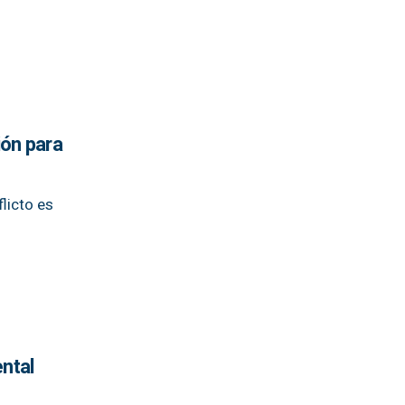
ión para
licto es
ntal