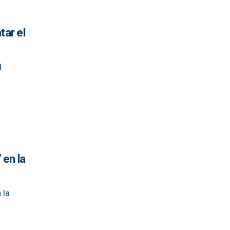
tar el
l
 en la
 la