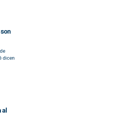
 son
 de
é dicen
 al