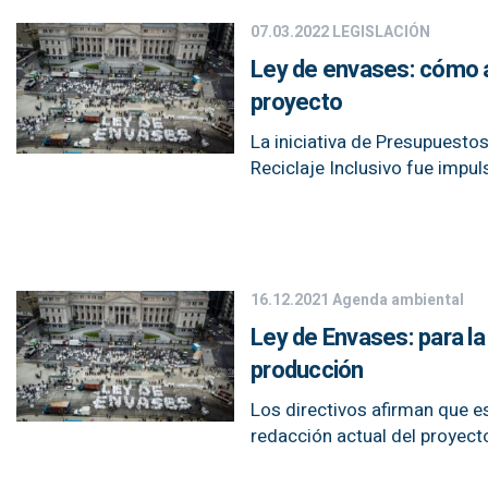
07.03.2022
LEGISLACIÓN
Ley de envases: cómo a
proyecto
La iniciativa de Presupuest
Reciclaje Inclusivo fue impul
16.12.2021
Agenda ambiental
Ley de Envases: para la
producción
Los directivos afirman que e
redacción actual del proyect