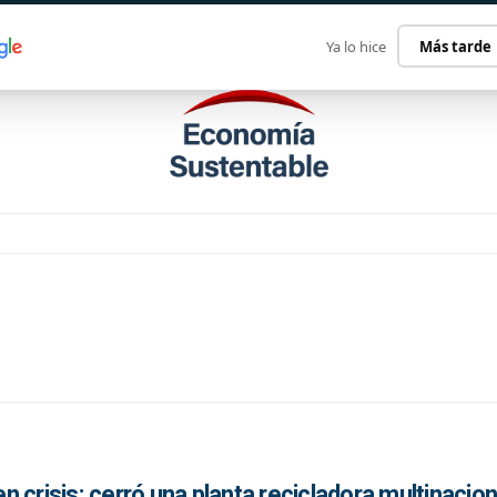
ECONOMÍA SUSTENTABLE
INTERNACIONAL
CONTACT
Ya lo hice
Más tarde
 en crisis: cerró una planta recicladora multinacion