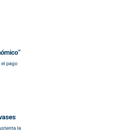
onómico”
e el pago
nvases
ustenta la