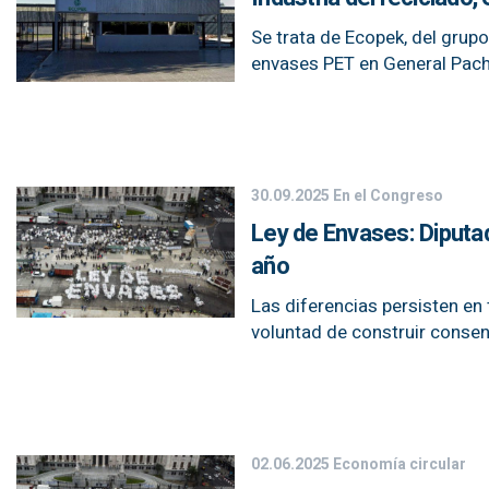
Se trata de Ecopek, del grup
envases PET en General Pach
30.09.2025
En el Congreso
Ley de Envases: Diputa
año
Las diferencias persisten en t
voluntad de construir conse
02.06.2025
Economía circular