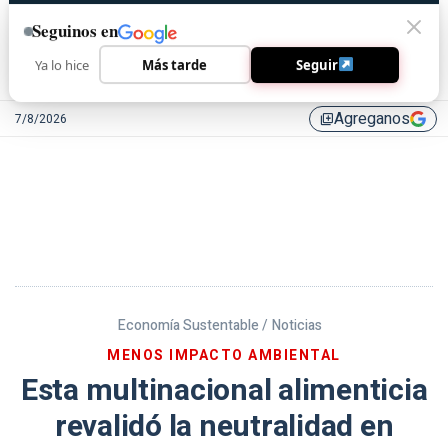
Seguinos en
Ya lo hice
Más tarde
Seguir
Agreganos
7/8/2026
library_add
Economía Sustentable /
Noticias
MENOS IMPACTO AMBIENTAL
Esta multinacional alimenticia
revalidó la neutralidad en