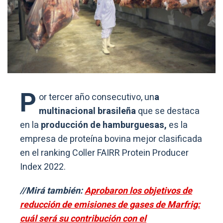
P
or tercer año consecutivo, un
a
multinacional brasileña
que se destaca
en la
producción de hamburguesas,
es la
empresa de proteína bovina mejor clasificada
en el ranking Coller FAIRR Protein Producer
Index 2022.
//Mirá también:
Aprobaron los objetivos de
reducción de emisiones de gases de Marfrig:
cuál será su contribución con el