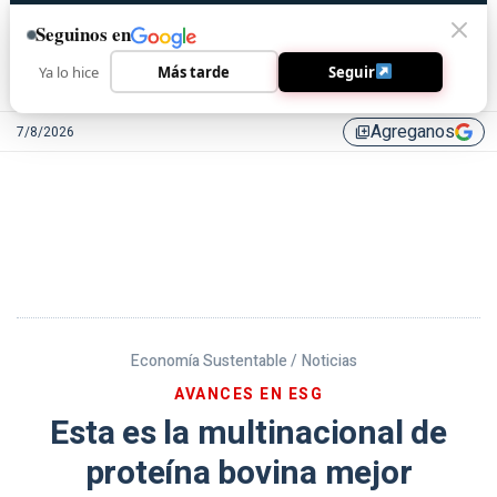
Seguinos en
Ya lo hice
Más tarde
Seguir
Agreganos
7/8/2026
library_add
Economía Sustentable /
Noticias
AVANCES EN ESG
Esta es la multinacional de
proteína bovina mejor