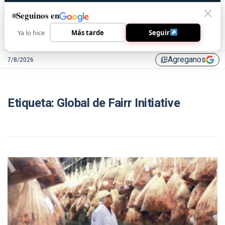
Seguinos en
Ya lo hice
Más tarde
Seguir
Agreganos
7/8/2026
library_add
Etiqueta:
Global de Fairr Initiative