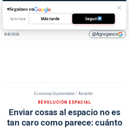
Seguinos en
Ya lo hice
Más tarde
Seguir
Agreganos
8/8/2026
library_add
Economía Sustentable /
Amarillo
REVOLUCIÓN ESPACIAL
Enviar cosas al espacio no es
tan caro como parece: cuánto