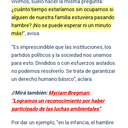
vivimos, suelo hacer la misma pregunta:
¿cuánto tiempo estaríamos sin ocuparnos si
alguien de nuestra familia estuviera pasando
hambre? ¡No se puede esperar ni un minuto
más!
”, avisa.
“Es imprescindible que las instituciones, los
partidos políticos y la sociedad nos unamos
para esto. Divididos o con esfuerzos aislados
no podemos resolverlo. Se trata de garantizar
un derecho humano básico”, aclara.
//Mirá también:
Myriam Bregman:
“Logramos un reconocimiento por haber
participado de las luchas ambientales”
Por dar un ejemplo, “en la infancia, el hambre