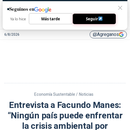
Seguinos en
Ya lo hice
Más tarde
Seguir
Agreganos
6/8/2026
library_add
Economía Sustentable /
Noticias
Entrevista a Facundo Manes:
“Ningún país puede enfrentar
la crisis ambiental por