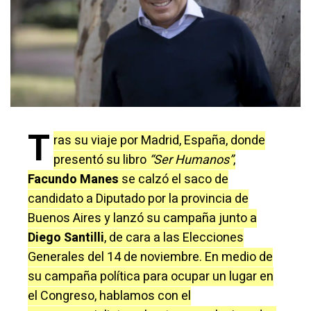
T
ras su viaje por Madrid, España, donde
presentó su libro
“Ser Humanos”
,
Facundo Manes
se calzó el saco de
candidato a Diputado por la provincia de
Buenos Aires y lanzó su campaña junto a
Diego Santilli
, de cara a las Elecciones
Generales del 14 de noviembre. En medio de
su campaña política para ocupar un lugar en
el Congreso, hablamos con el