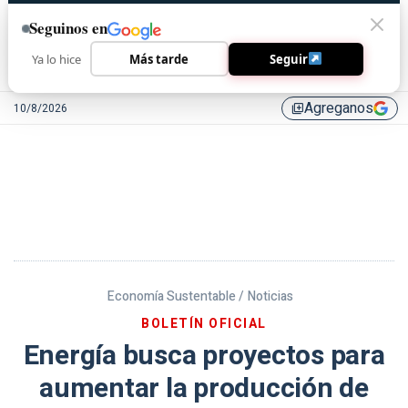
Seguinos en
Ya lo hice
Más tarde
Seguir
Agreganos
10/8/2026
library_add
Economía Sustentable /
Noticias
BOLETÍN OFICIAL
Energía busca proyectos para
aumentar la producción de