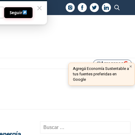
O
Seguir
Agreganos
library_add
×
Agregá Economía Sustentable a
tus fuentes preferidas en
Google
 energía