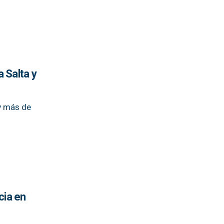
 Salta y
 y más de
cia en