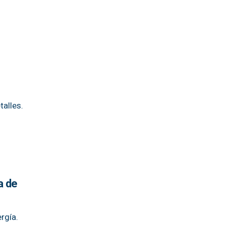
talles.
a de
rgía.