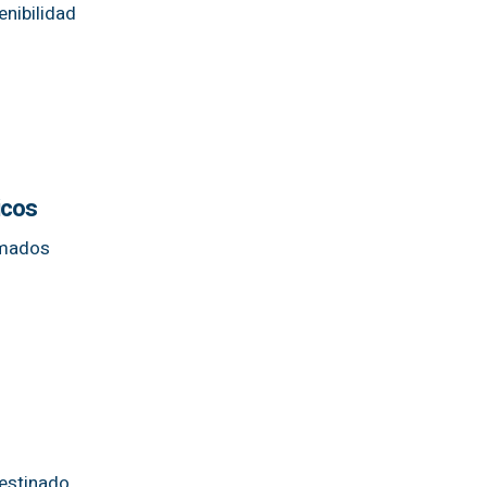
enibilidad
icos
ximados
destinado