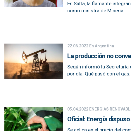
En Salta, la flamante integra
como ministra de Minería.
22.06.2022
En Argentina
La producción no conven
Según informó la Secretaría 
por día. Qué pasó con el gas.
05.04.2022
ENERGÍAS RENOVABL
Oficial: Energía dispus
Se aplica en el precio del c