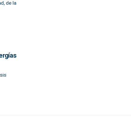
d, de la
ergías
isis