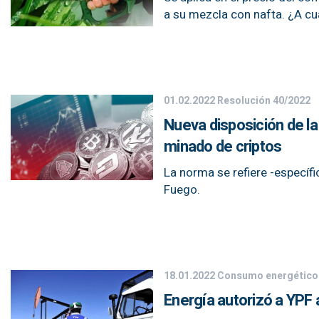
a su mezcla con nafta. ¿A c
01.02.2022
Resolución 40/2022
Nueva disposición de la 
minado de criptos
La norma se refiere -específ
Fuego.
18.01.2022
Consumo energético
Energía autorizó a YPF 