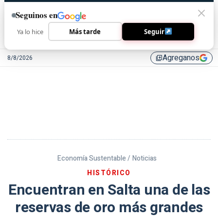
Seguinos en
Ya lo hice
Más tarde
Seguir
Agreganos
8/8/2026
library_add
Economía Sustentable /
Noticias
HISTÓRICO
Encuentran en Salta una de las
reservas de oro más grandes