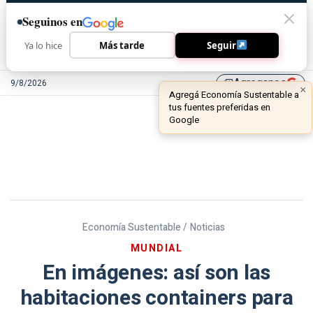
Seguinos en
Ya lo hice
Más tarde
Seguir
Agreganos
9/8/2026
library_add
Economía Sustentable /
Noticias
MUNDIAL
En imágenes: así son las
habitaciones containers para