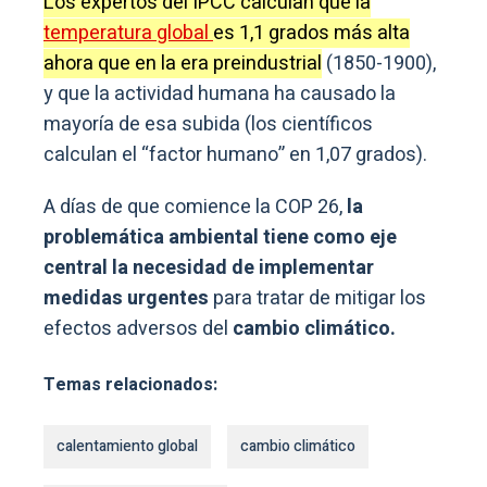
Los expertos del IPCC calculan que la
temperatura global
es 1,1 grados más alta
ahora que en la era preindustrial
(1850-1900),
y que la actividad humana ha causado la
mayoría de esa subida (los científicos
calculan el “factor humano” en 1,07 grados).
A días de que comience la COP 26,
la
problemática ambiental tiene como eje
central la necesidad de implementar
medidas urgentes
para tratar de mitigar los
efectos adversos del
cambio climático.
Temas relacionados:
calentamiento global
cambio climático