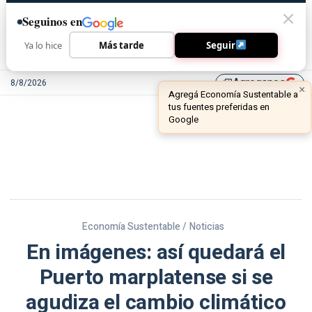
Seguinos en
Ya lo hice
Más tarde
Seguir
Agreganos
8/8/2026
library_add
Economía Sustentable /
Noticias
En imágenes: así quedará el
Puerto marplatense si se
agudiza el cambio climático