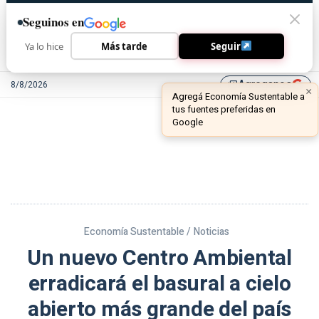
Seguinos en
Ya lo hice
Más tarde
Seguir
Agreganos
8/8/2026
library_add
Economía Sustentable /
Noticias
Un nuevo Centro Ambiental
erradicará el basural a cielo
abierto más grande del país