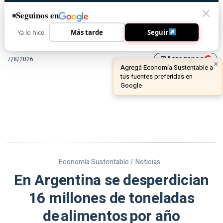
Seguinos en
Ya lo hice
Más tarde
Seguir
Agreganos
7/8/2026
library_add
Economía Sustentable /
Noticias
En Argentina se desperdician
16 millones de toneladas
de alimentos por año