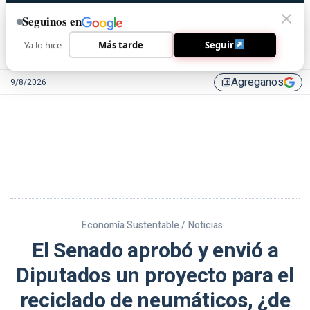
Seguinos en
Ya lo hice
Más tarde
Seguir
Agreganos
9/8/2026
library_add
Economía Sustentable /
Noticias
El Senado aprobó y envió a
Diputados un proyecto para el
reciclado de neumáticos, ¿de