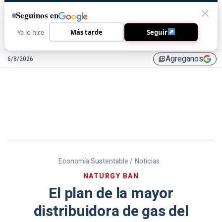
Seguinos en
Ya lo hice
Más tarde
Seguir
Agreganos
6/8/2026
library_add
Economía Sustentable /
Noticias
NATURGY BAN
El plan de la mayor
distribuidora de gas del