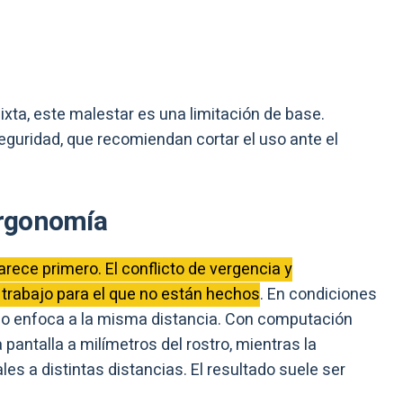
ixta, este malestar es una limitación de base.
eguridad, que recomiendan cortar el uso ante el
 ergonomía
arece primero. El conflicto de vergencia y
 trabajo para el que no están hechos
. En condiciones
lino enfoca a la misma distancia. Con computación
 pantalla a milímetros del rostro, mientras la
les a distintas distancias. El resultado suele ser