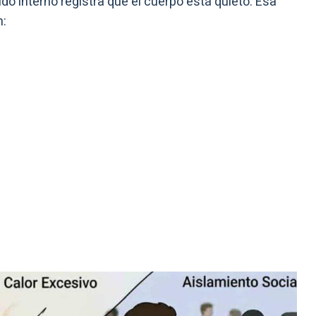
ído interno registra que el cuerpo está quieto. Esa
n: