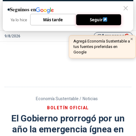
Seguinos en
Ya lo hice
Más tarde
Seguir
Agreganos
9/8/2026
library_add
Economía Sustentable /
Noticias
BOLETÍN OFICIAL
El Gobierno prorrogó por un
año la emergencia ígnea en