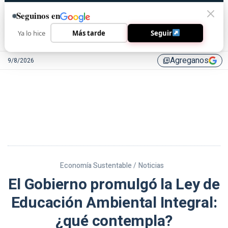
Seguinos en
Ya lo hice
Más tarde
Seguir
Agreganos
9/8/2026
library_add
Economía Sustentable /
Noticias
El Gobierno promulgó la Ley de
Educación Ambiental Integral:
¿qué contempla?