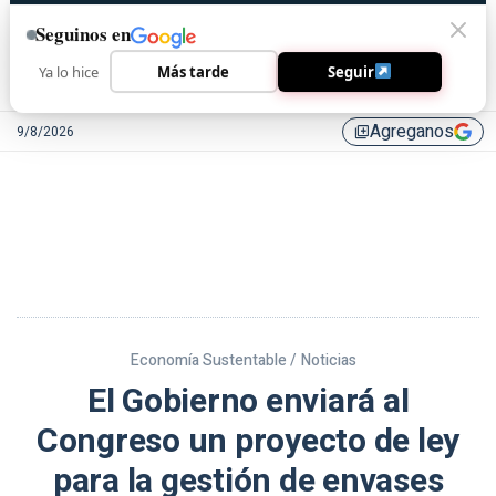
Seguinos en
Ya lo hice
Más tarde
Seguir
Agreganos
9/8/2026
library_add
Economía Sustentable /
Noticias
El Gobierno enviará al
Congreso un proyecto de ley
para la gestión de envases