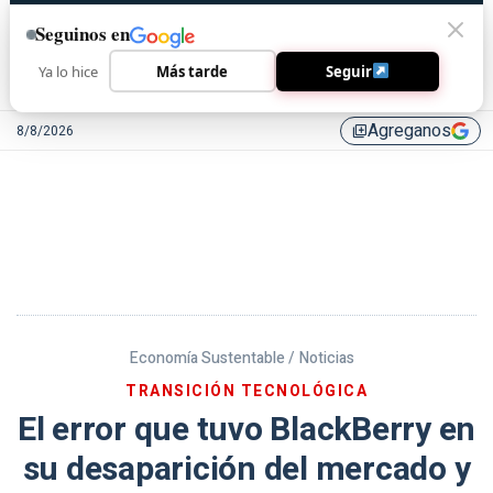
Seguinos en
Ya lo hice
Más tarde
Seguir
Agreganos
8/8/2026
library_add
Economía Sustentable /
Noticias
TRANSICIÓN TECNOLÓGICA
El error que tuvo BlackBerry en
su desaparición del mercado y