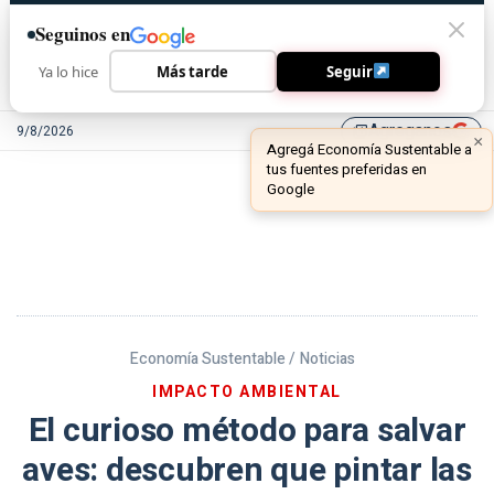
Seguinos en
Ya lo hice
Más tarde
Seguir
Agreganos
9/8/2026
library_add
Economía Sustentable /
Noticias
IMPACTO AMBIENTAL
El curioso método para salvar
aves: descubren que pintar las