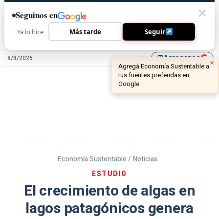
Seguinos en
Ya lo hice
Más tarde
Seguir
Agreganos
8/8/2026
library_add
Economía Sustentable /
Noticias
ESTUDIO
El crecimiento de algas en
lagos patagónicos genera