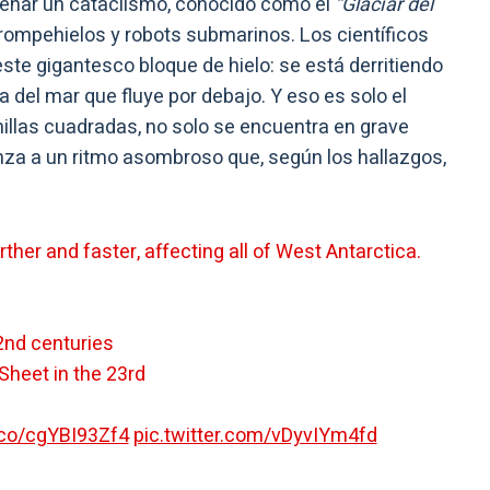
denar un cataclismo, conocido como el
“Glaciar del
rompehielos y robots submarinos. Los científicos
te gigantesco bloque de hielo: se está derritiendo
ia del mar que fluye por debajo. Y eso es solo el
llas cuadradas, no solo se encuentra en grave
nza a un ritmo asombroso que, según los hallazgos,
urther and faster, affecting all of West Antarctica.
22nd centuries
Sheet in the 23rd
t.co/cgYBI93Zf4
pic.twitter.com/vDyvIYm4fd