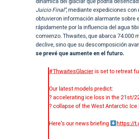
dinámica del glaciar que podría desenca
Juicio Final”
, mediante expediciones con 
obtuvieron información alarmante sobre es
rápidamente por la influencia del agua tib
comienzo. Thwaites, que abarca 74.000 mi
declive, sino que su descomposición ava
se prevé que aumente en el futuro.
#ThwaitesGlacier
is set to retreat f
Our latest models predict:
? accelerating ice loss in the 21st/
? collapse of the West Antarctic Ice 
Here's our news briefing
https://