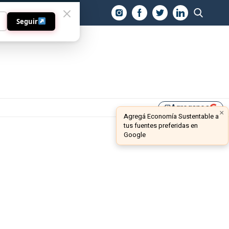
O
Seguir
Agreganos
library_add
×
Agregá Economía Sustentable a
tus fuentes preferidas en
Google