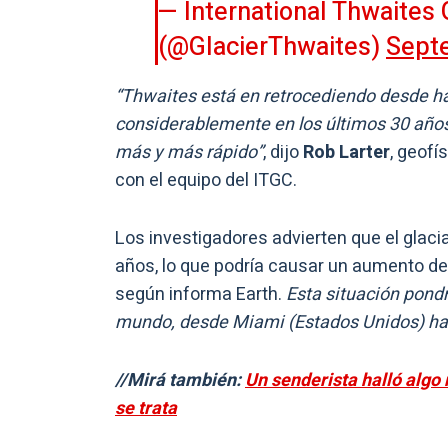
— International Thwaites 
(@GlacierThwaites)
Sept
“Thwaites está en retrocediendo desde h
considerablemente en los últimos 30 años
más y más rápido”
, dijo
Rob Larter
, geofí
con el equipo del ITGC.
Los investigadores advierten que el glaci
años, lo que podría causar un aumento del
según informa Earth.
Esta situación pondr
mundo, desde Miami (Estados Unidos) has
//Mirá también:
Un senderista halló algo
se trata