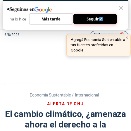
Seguinos en
Ya lo hice
Más tarde
Seguir
Agreganos
6/8/2026
library_add
Economía Sustentable /
Internacional
ALERTA DE ONU
El cambio climático, ¿amenaza
ahora el derecho a la