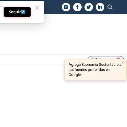
O
Seguir
Agreganos
library_add
×
Agregá Economía Sustentable a
tus fuentes preferidas en
Google