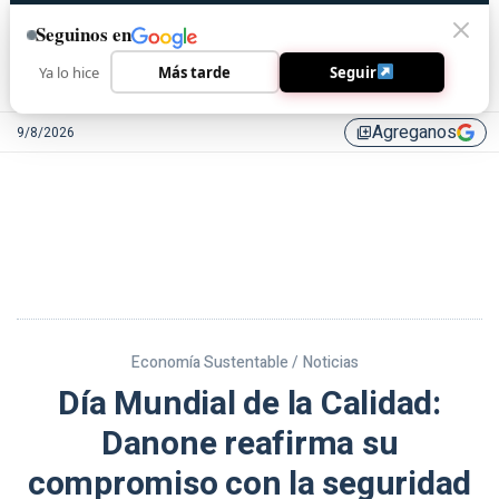
Seguinos en
Ya lo hice
Más tarde
Seguir
Agreganos
9/8/2026
library_add
Economía Sustentable /
Noticias
Día Mundial de la Calidad:
Danone reafirma su
compromiso con la seguridad