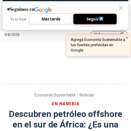
Seguinos en
Ya lo hice
Más tarde
Seguir
Agreganos
9/8/2026
library_add
Economía Sustentable /
Noticias
EN NAMIBIA
Descubren petróleo offshore
en el sur de África: ¿Es una